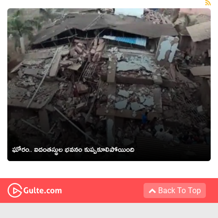
ఘోరం.. ఐదంత‌స్థుల భ‌వ‌నం కుప్ప‌కూలిపోయింది
Back To Top