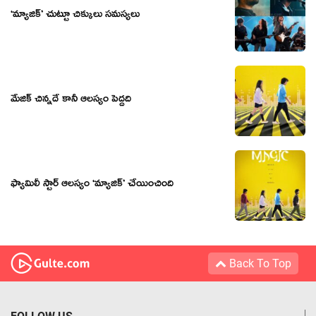
‘మ్యాజిక్’ చుట్టూ చిక్కులు సమస్యలు
మేజిక్ చిన్నదే కానీ ఆలస్యం పెద్దది
ఫ్యామిలీ స్టార్ ఆలస్యం ‘మ్యాజిక్’ చేయించింది
Back To Top