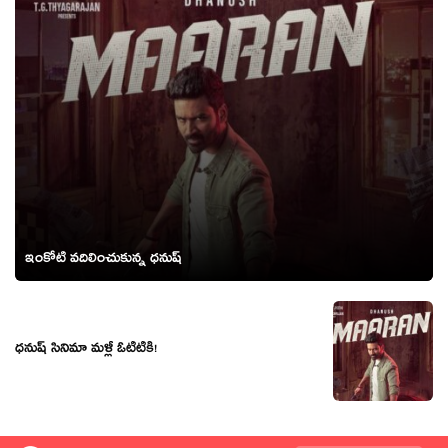
ఇంకోటి వ‌దిలించుకున్న ధ‌నుష్‌
ధనుష్‌ సినిమా మళ్లీ ఓటీటీకి!