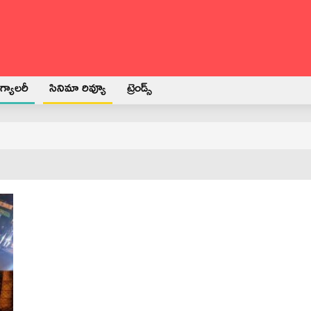
్యాలరీ
సినిమా రివ్యూ
ట్రెండ్స్