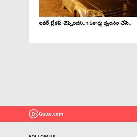
లవర్ బ్రేకప్ చెప్పిందని.. 15కార్లు ధ్వంసం చేసి..
FOLLOW US