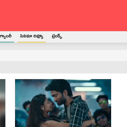
్యాలరీ
సినిమా రివ్యూ
ట్రెండ్స్