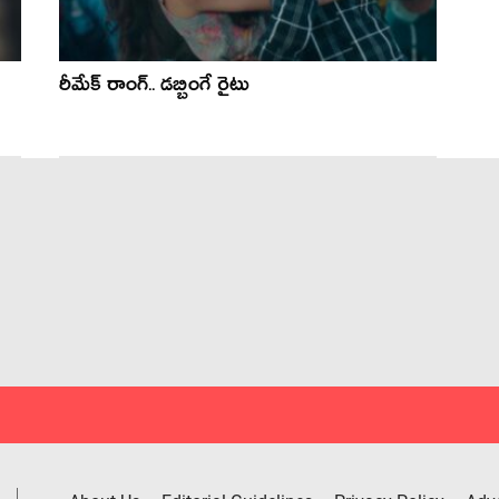
రీమేక్ రాంగ్.. డబ్బింగే రైటు