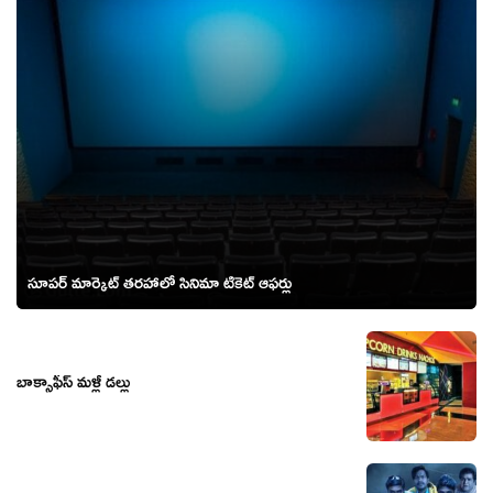
సూపర్ మార్కెట్ తరహాలో సినిమా టికెట్ ఆఫర్లు
బాక్సాఫీస్ మళ్లీ డల్లు