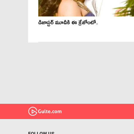
డిజాస్ట‌ర్ మూవీకి ఈ క్రేజోంటో..
FOLLOW US