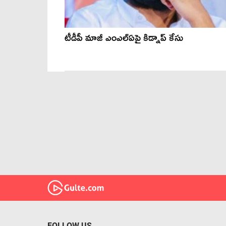
టీడీపీ మాజీ ఎంఎల్ఏపై కిడ్నాప్ కేసు
FOLLOW US