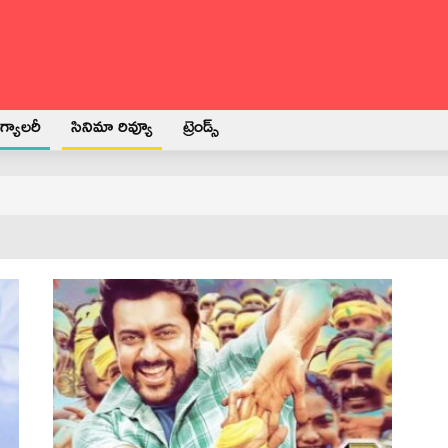
్యాలరీ
సినిమా రివ్యూ
ట్రెండ్స్