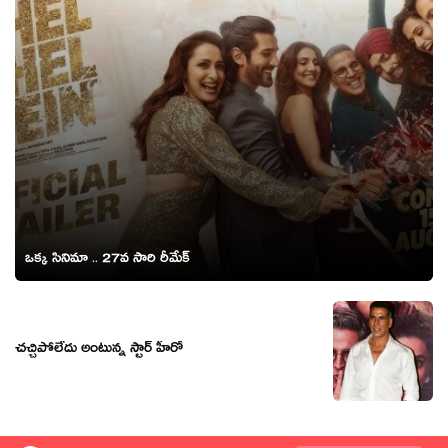
ఒక్క సినిమా .. 27వ సారి రీమేక్
చచ్చిపోలేదు అంటున్న స్టార్ హీరో