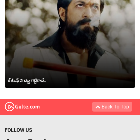
కేజీఎఫ్‌-2 దెబ్బ గ‌ట్టిగానే..
Back To Top
FOLLOW US