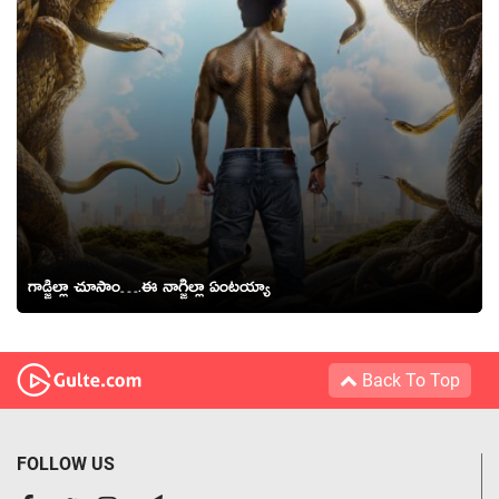
గాడ్జిల్లా చూసాం….ఈ నాగ్జిల్లా ఏంటయ్యా
Back To Top
FOLLOW US