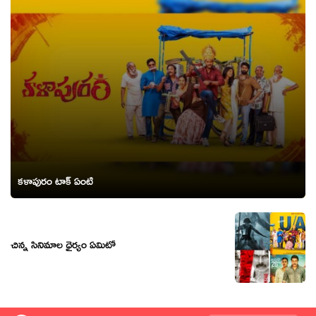
కళాపురం టాక్ ఏంటి
చిన్న సినిమాల ధైర్యం ఏమిటో