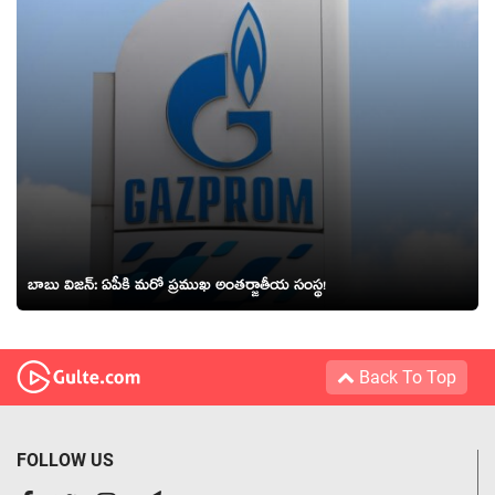
బాబు విజ‌న్‌: ఏపీకి మరో ప్రముఖ అంతర్జాతీయ సంస్థ!
Back To Top
FOLLOW US