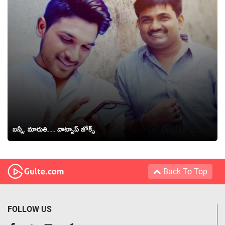
బన్నీ, మారుతి… వాట్సాప్ జోక్స్
Back To Top
FOLLOW US