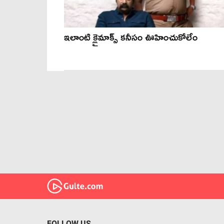
ఇలాంటి క్లైమాక్స్ కనీసం ఊహించుకోలేం
FOLLOW US