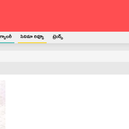
్యాలరీ
సినిమా రివ్యూ
ట్రెండ్స్