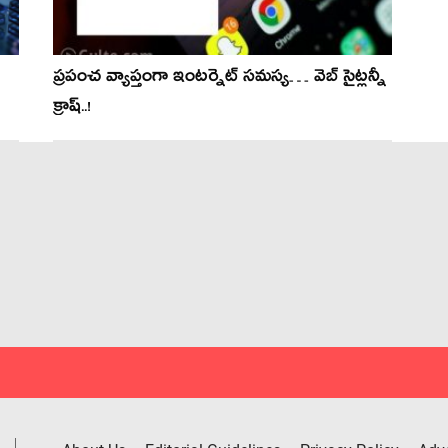
ప్రపంచ వ్యాప్తంగా ఇంటర్నెట్ సమస్య… వెబ్ సైట్లన్నీ
క్రాష్..!