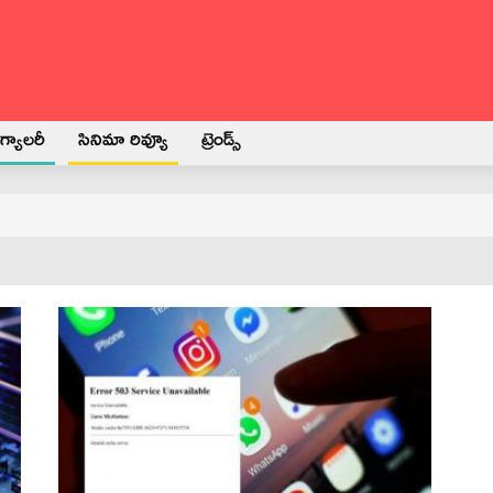
్యాలరీ
సినిమా రివ్యూ
ట్రెండ్స్