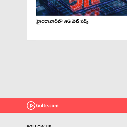
హైద‌రాబాద్‌లో 5G నెట్ వర్క్
FOLLOW US