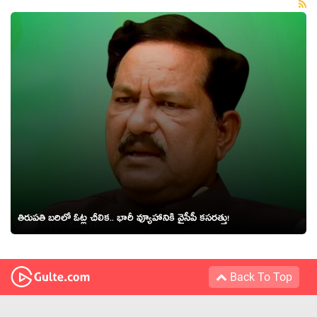
తిరుప‌తి బ‌రిలో ఓట్ల చీలిక‌.. భారీ వ్యూహానికి వైసీపీ క‌స‌ర‌త్తు!
Back To Top