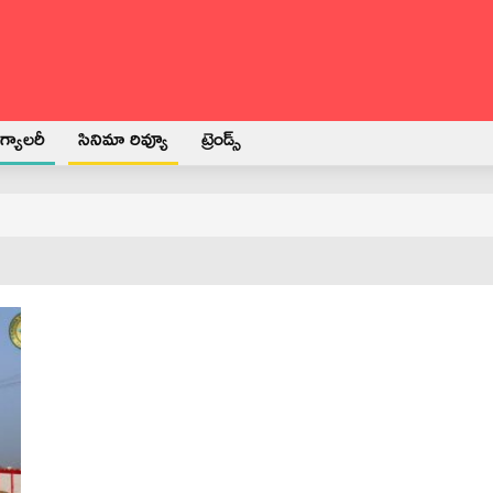
్యాలరీ
సినిమా రివ్యూ
ట్రెండ్స్