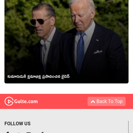
కుమారుడుకి క్ష‌మాభిక్ష ప్ర‌సాదించిన బైడెన్
Back To Top
FOLLOW US