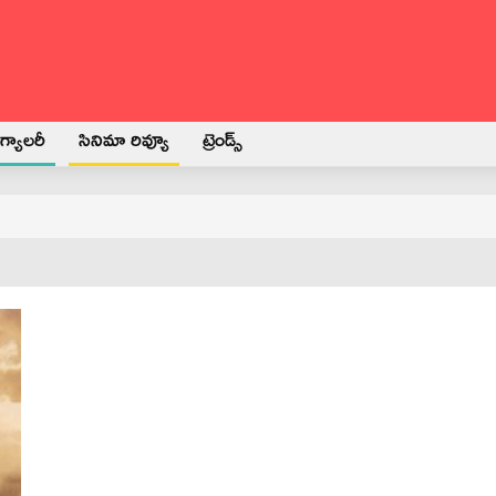
్యాలరీ
సినిమా రివ్యూ
ట్రెండ్స్