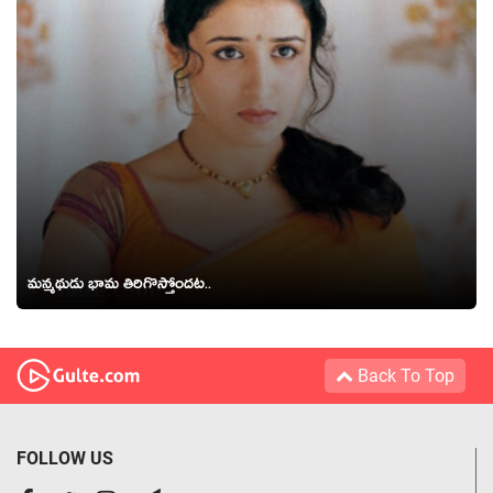
మ‌న్మ‌థుడు భామ తిరిగొస్తోంద‌ట‌..
Back To Top
FOLLOW US