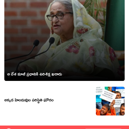
ఆ దేశ మాజీ ప్రధానికి ఉరిశిక్ష ఖరారు
అక్కడ హిందువుల పరిస్థితి ఘోరం