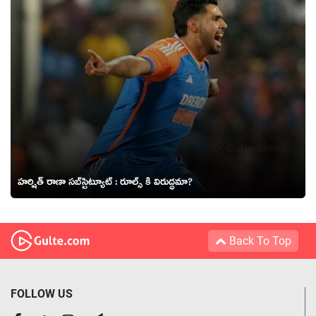
హర్షిత్ రాణా సబ్‌స్టిట్యూట్ : రూల్స్ కి విరుద్ధమా?
Back To Top
FOLLOW US