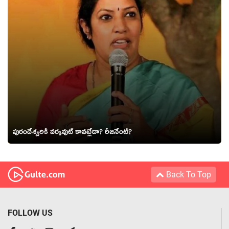
పురందేశ్వ‌రికి వ‌ర్క‌వుట్ కావ‌ట్లేదా? రీజ‌నేంటి?
Back To Top
FOLLOW US