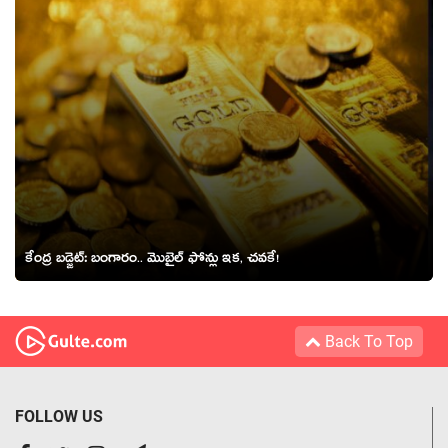
కేంద్ర బ‌డ్జెట్‌: బంగారం.. మొబైల్ ఫోన్లు ఇక, చ‌వ‌కే!
Back To Top
FOLLOW US