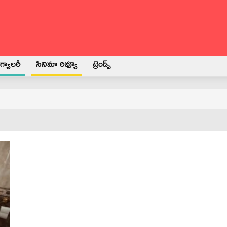
్యాలరీ
సినిమా రివ్యూ
ట్రెండ్స్