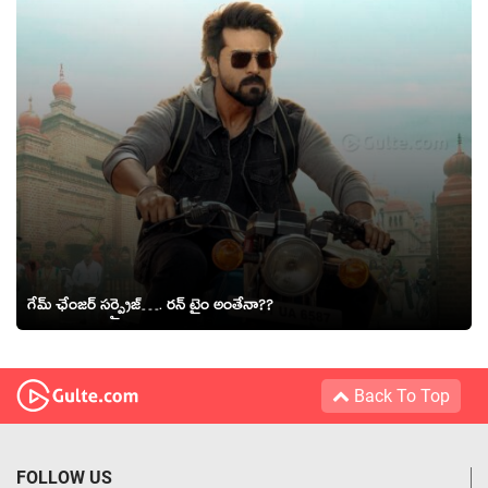
గేమ్ ఛేంజర్ సర్ప్రైజ్…. రన్ టైం అంతేనా??
Back To Top
FOLLOW US