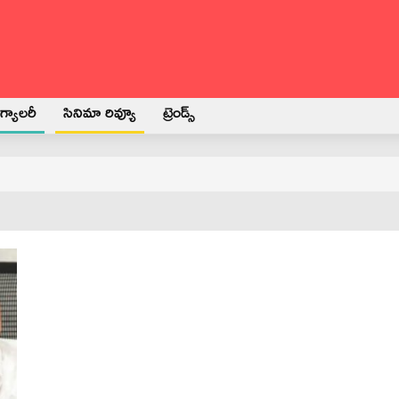
్యాలరీ
సినిమా రివ్యూ
ట్రెండ్స్