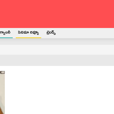
్యాలరీ
సినిమా రివ్యూ
ట్రెండ్స్