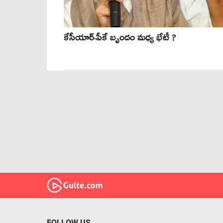
కేసీయార్-పీకే బృందం మధ్య భేటీ ?
FOLLOW US