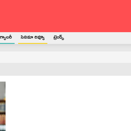
్యాలరీ
సినిమా రివ్యూ
ట్రెండ్స్