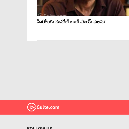
హీరోలకు మనోజ్ బాజ్ పాయ్ సలహా!
FOLLOW US