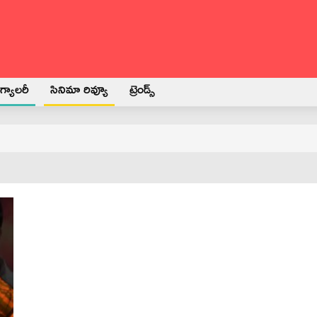
్యాలరీ
సినిమా రివ్యూ
ట్రెండ్స్