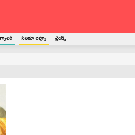
్యాలరీ
సినిమా రివ్యూ
ట్రెండ్స్