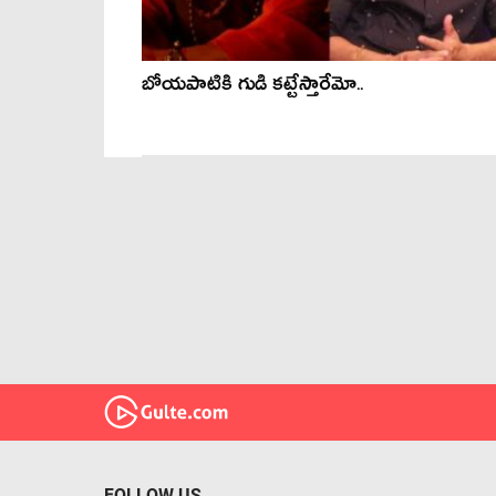
బోయ‌పాటికి గుడి క‌ట్టేస్తారేమో..
FOLLOW US