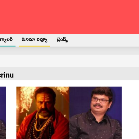
్యాలరీ
సినిమా రివ్యూ
ట్రెండ్స్
srinu