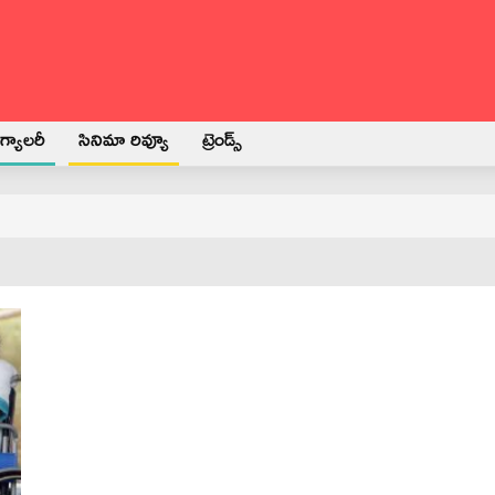
్యాలరీ
సినిమా రివ్యూ
ట్రెండ్స్