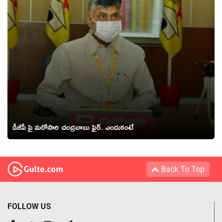
డీజీపీ పై మ‌రోసారి చంద్ర‌బాబు ఫైర్‌.. ఎందుకంటే
Back To Top
FOLLOW US