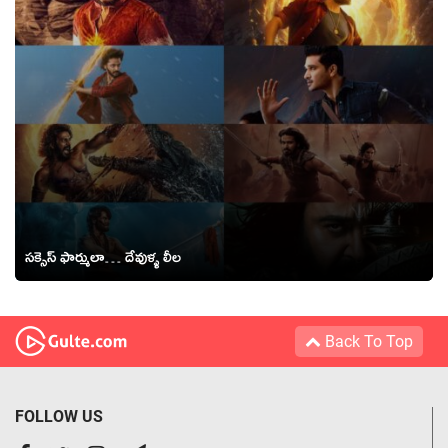
సక్సెస్ ఫార్ములా… దేవుళ్ళ లీల
Back To Top
FOLLOW US