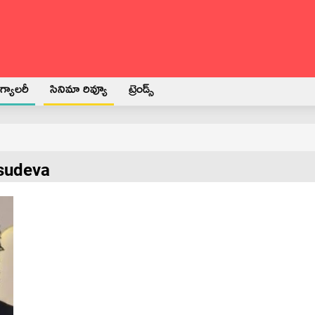
్యాలరీ
సినిమా రివ్యూ
ట్రెండ్స్
asudeva