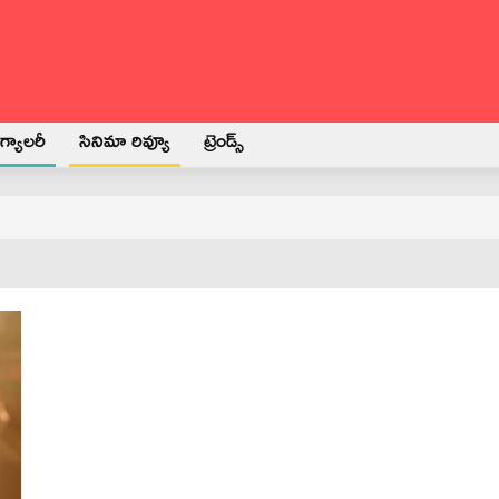
్యాలరీ
సినిమా రివ్యూ
ట్రెండ్స్