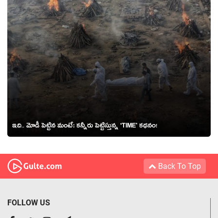
ఇది.. మోడీ పెట్టిన మంటే: క‌న్నీరు పెట్టిస్తున్న ‘TIME’ క‌థ‌నం!
Back To Top
FOLLOW US