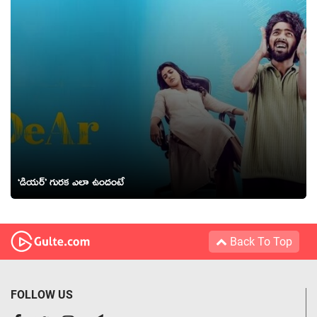
‘డియర్’ గురక ఎలా ఉందంటే
Back To Top
FOLLOW US