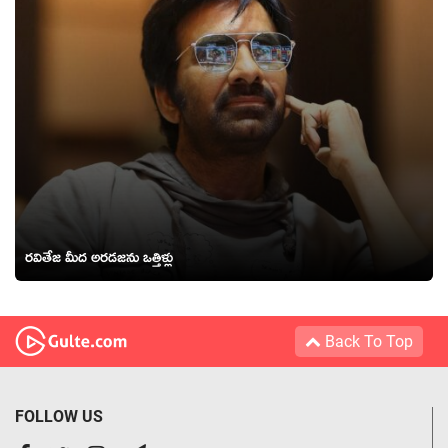
రవితేజ మీద అరడజను ఒత్తిళ్లు
Back To Top
FOLLOW US