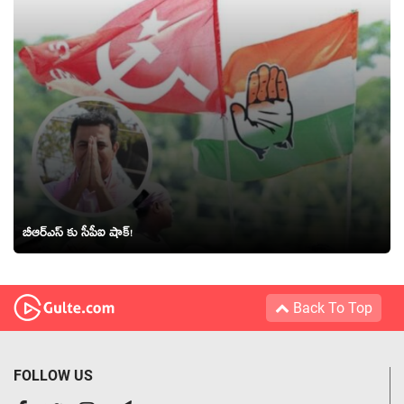
బీఆర్ఎస్ కు సీపీఐ షాక్!
Back To Top
FOLLOW US