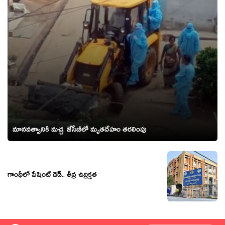
మానవత్వానికి మచ్చ, జేసీబీలో మృతదేహం తరలింపు
గాంధీలో పేషెంట్ డెడ్‌.. తీవ్ర ఉద్రిక్త‌త‌