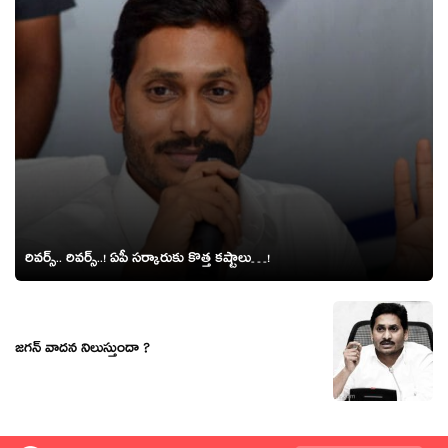
రివ‌ర్స్.. రివ‌ర్స్‌..! ఏపీ స‌ర్కారుకు కొత్త‌ క‌ష్టాలు…!
జగన్ వాదన నిలుస్తుందా ?