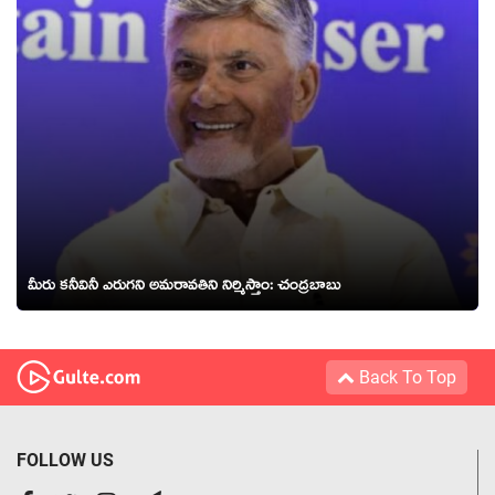
మీరు క‌నీవినీ ఎరుగ‌ని అమ‌రావ‌తిని నిర్మిస్తాం: చంద్ర‌బాబు
Back To Top
FOLLOW US