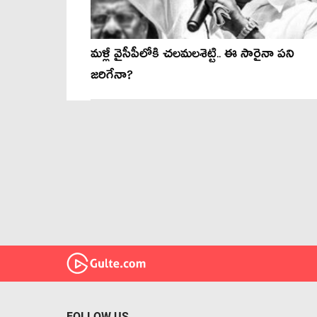
మళ్లీ వైసీపీలోకి చలమలశెట్టి.. ఈ సారైనా పని
జరిగేనా?
FOLLOW US