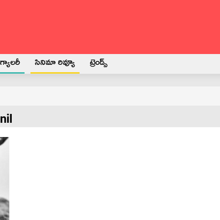
్యాలరీ
సినిమా రివ్యూ
ట్రెండ్స్
nil