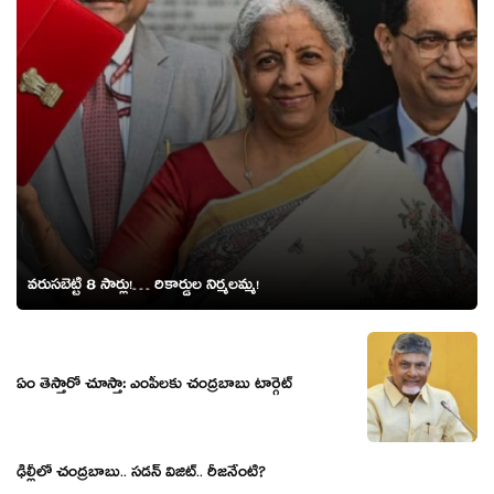
వరుసబెట్టి 8 సార్లు!… రికార్డుల నిర్మలమ్మ!
ఏం తెస్తారో చూస్తా: ఎంపీల‌కు చంద్ర‌బాబు టార్గెట్‌
ఢిల్లీలో చంద్ర‌బాబు.. స‌డ‌న్ విజిట్.. రీజ‌నేంటి?