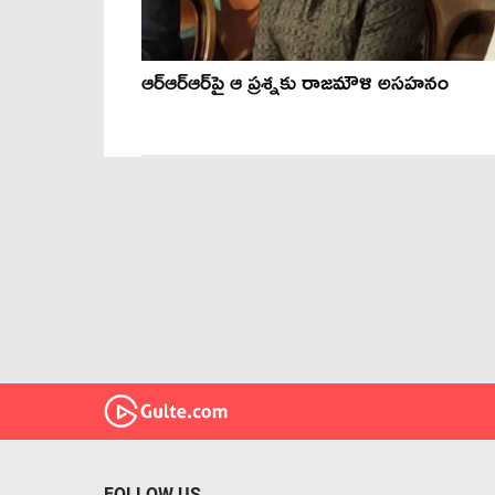
ఆర్ఆర్ఆర్‌పై ఆ ప్ర‌శ్నకు రాజ‌మౌళి అస‌హ‌నం
FOLLOW US