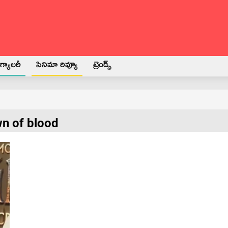
్యాలరీ
సినిమా రివ్యూ
ట్రెండ్స్
wn of blood