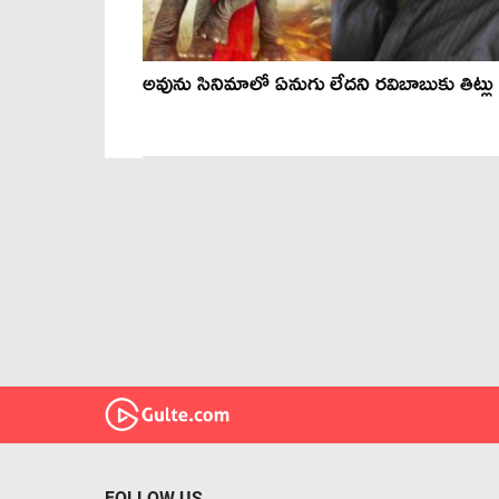
అవును సినిమాలో ఏనుగు లేద‌ని ర‌విబాబుకు తిట్లు
FOLLOW US