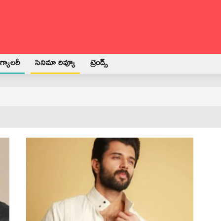
్యాలరీ
సినిమా రివ్యూ
ట్రెండ్స్