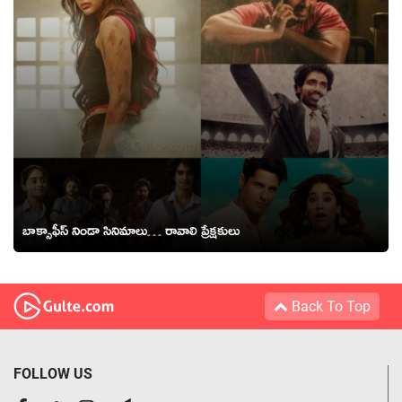
బాక్సాఫీస్ నిండా సినిమాలు… రావాలి ప్రేక్షకులు
Back To Top
FOLLOW US